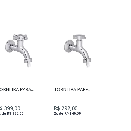
ORNEIRA PARA
TORNEIRA PARA
ARDIM E TANQUE
JARDIM E TANQUE
OM ADAPTADOR DE
COM ADAPTADOR DE
ANGUEIRA IZY
MANGUEIRA MAX
$ 399,00
R$ 292,00
ROMADO
CROMADO - 1153.C34
 de R$ 133,00
2x de R$ 146,00