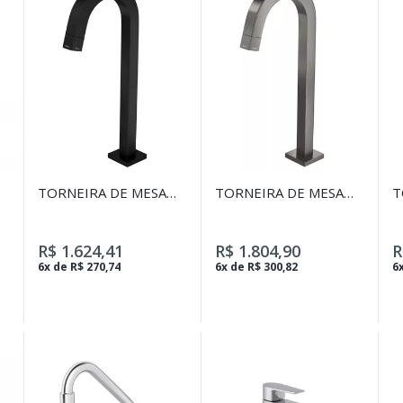
TORNEIRA DE MESA
TORNEIRA DE MESA
T
BICA ALTA PARA
BICA ALTA PARA
D
LAVATÓRIO TUBE
LAVATÓRIO TUBE
B
BLACK MATTE
DARK ANTRACITE
C
R$ 1.624,41
R$ 1.804,90
R
C
6x de R$ 270,74
6x de R$ 300,82
6x