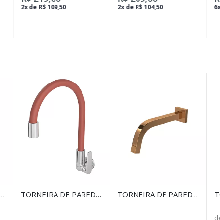
2x de R$ 109,50
2x de R$ 104,50
6x
E
TORNEIRA DE PAREDE
TORNEIRA DE PAREDE
T
PARA COZINHA DECA
PARA LAVATÓRIO
C
E
MOTION CROMADO E
TUBE RED GOLD
L
de