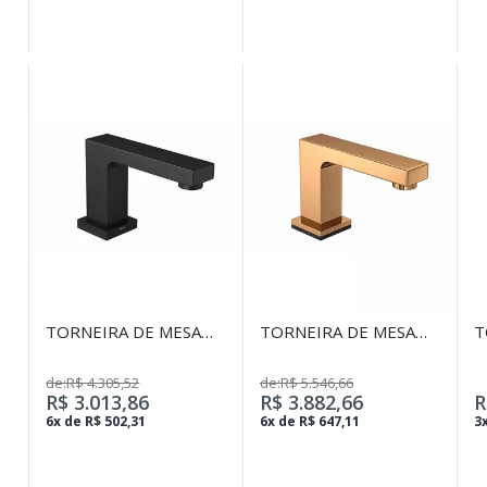
TORNEIRA DE MESA
TORNEIRA DE MESA
T
TOUCHLESS BICA
TOUCHLESS BICA
J
BAIXA PARA
BAIXA PARA
C
de:R$ 4.305,52
de:R$ 5.546,66
LAVATÓRIO UNIC
LAVATÓRIO UNIC RED
M
R$ 3.013,86
R$ 3.882,66
R
BLACK MATTE
GOLD
C
6x de R$ 502,31
6x de R$ 647,11
3x