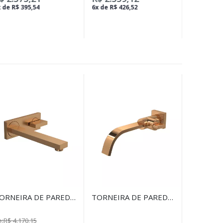
 de R$ 395,54
6x de R$ 426,52
ORNEIRA DE PAREDE
TORNEIRA DE PAREDE
OM CHAPA PARA
PARA LAVATÓRIO
AVATÓRIO DREAM
POLO RED GOLD
:R$ 4.170,15