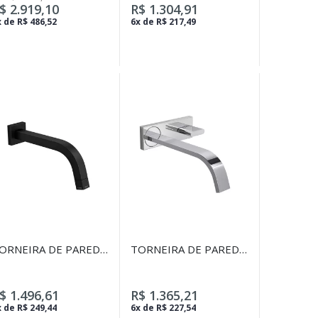
OLD MATTE
$ 2.919,10
R$ 1.304,91
 de R$ 486,52
6x de R$ 217,49
ORNEIRA DE PAREDE
TORNEIRA DE PAREDE
ARA LAVATÓRIO
COM CHAPA PARA
UBE BLACK MATTE
LAVATÓRIO POLO
CROMADO
$ 1.496,61
R$ 1.365,21
 de R$ 249,44
6x de R$ 227,54