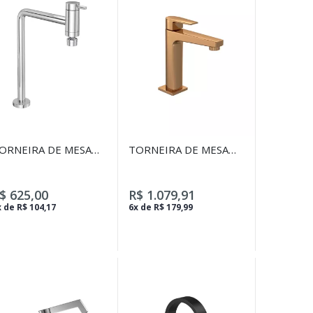
ORNEIRA DE MESA
TORNEIRA DE MESA
E 90 GRAUS COM
BICA MÉDIA PARA
ICA MÓVEL PARA
LAVATÓRIO LEVEL RED
OZINHA LINK
GOLD
$ 625,00
R$ 1.079,91
ROMADO
 de R$ 104,17
6x de R$ 179,99