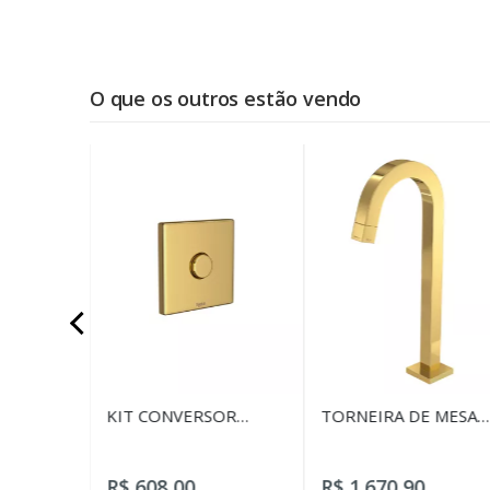
O que os outros estão vendo
NCIONAL
KIT CONVERSOR
TORNEIRA DE MESA
HYDRA MAX PARA
BICA ALTA PARA
HYDRA PLUS GOLD
LAVATÓRIO TUBE
GOLD
R$ 608,00
R$ 1.670,90