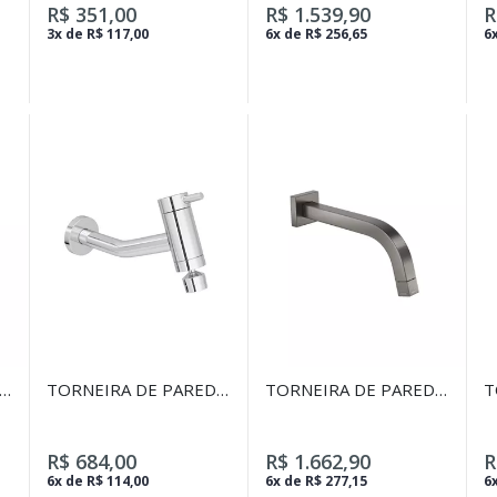
TERRACOTA
G
R$ 351,00
R$ 1.539,90
R
3x de R$ 117,00
6x de R$ 256,65
6x
E
TORNEIRA DE PAREDE
TORNEIRA DE PAREDE
T
COM AREJADOR PARA
PARA LAVATÓRIO
P
COZINHA LINK
TUBE DARK
T
CROMADO
ANTRACITE
R$ 684,00
R$ 1.662,90
R
6x de R$ 114,00
6x de R$ 277,15
6x