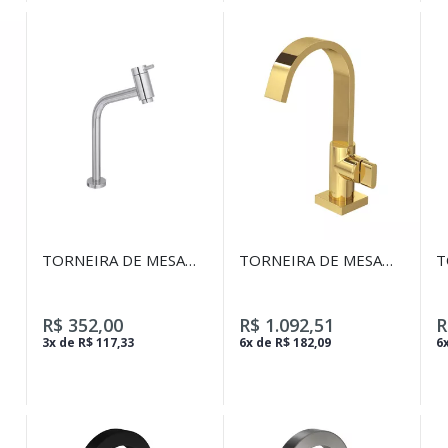
TORNEIRA DE MESA
TORNEIRA DE MESA
T
BICA ALTA PARA
BICA ALTA PARA
B
LAVATÓRIO LINK
LAVATÓRIO POLO
L
CROMADO
GOLD
C
R$ 352,00
R$ 1.092,51
R
3x de R$ 117,33
6x de R$ 182,09
6x