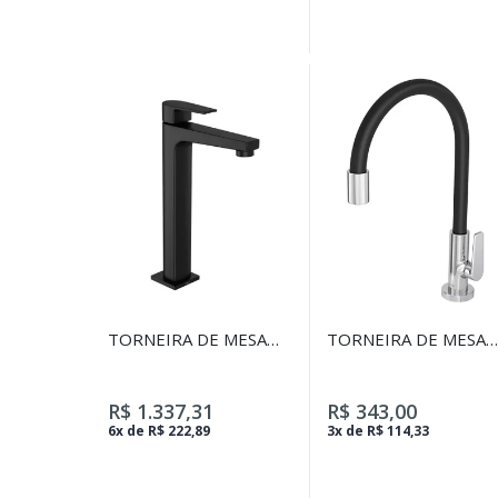
TORNEIRA DE MESA
TORNEIRA DE MESA
BICA ALTA PARA
PARA COZINHA
LAVATÓRIO LEVEL
BLACK MATTE
R$ 1.337,31
R$ 343,00
6x de R$ 222,89
3x de R$ 114,33