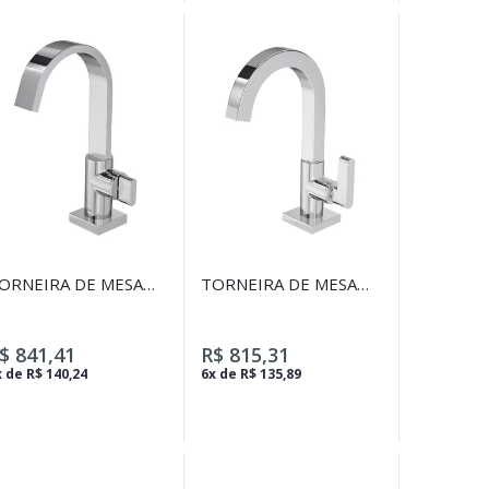
ORNEIRA DE MESA
TORNEIRA DE MESA
ICA ALTA PARA
BICA ALTA PARA
AVATÓRIO POLO
LAVATÓRIO SOUL
ROMADO
CROMADO
$ 841,41
R$ 815,31
 de R$ 140,24
6x de R$ 135,89