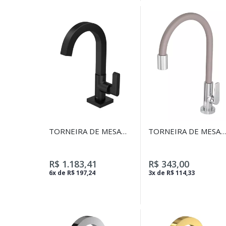
TORNEIRA DE MESA
TORNEIRA DE MESA
BICA ALTA PARA
PARA COZINHA DECA
LAVATÓRIO SOUL
MOTION NDECA
BLACK MATTE
MOTION
R$ 1.183,41
R$ 343,00
6x de R$ 197,24
3x de R$ 114,33