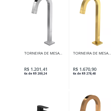
TORNEIRA DE MESA
TORNEIRA DE MESA
BICA ALTA PARA
BICA ALTA PARA
LAVATÓRIO TUBE
LAVATÓRIO TUBE
CROMADO
GOLD
R$ 1.201,41
R$ 1.670,90
6x de R$ 200,24
6x de R$ 278,48