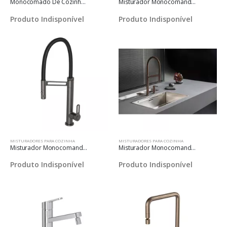
Monocomado De Cozinha Para Mesa Bica Móvel Pérola - Summer Gold
Misturador Monocomando De Mesa Para Cozinha
Produto Indisponível
Produto Indisponível
MISTURADORES PARA COZINHA
MISTURADORES PARA COZINHA
Misturador Monocomando De Mesa Para Cozinha Urban Dark Antracite E Preto
Misturador Monocomando De Mesa Para Cozinha Deca Colore Corten E Marrom
Produto Indisponível
Produto Indisponível