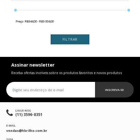
Preço:
R$944,00 - R$9.004,00
FILTRAR
Assinar newsletter
Receba ofertas incríveis sobre os produtos favoritos e novos produtos
INSCREVA-SE
LIGUE-NOS
(11) 3596-8351
E-MAIL
vendas@hbrilho.com.br
SIGA