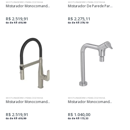
MISTURADORES PARA COZINHA
MISTURADORES PARA COZINHA
Misturador Monocomando De Cozinha Level Motion - Black Matte/Preto
Misturador De Parede Para Cozinha Just Cromado
R$ 2.519,91
R$ 2.275,11
6x de R$ 419,99
6x de R$ 379,19
MISTURADORES PARA COZINHA
MISTURADORES PARA COZINHA
Misturador Monocomando De Cozinha Mesa Bica Movel Level Motion - Inox/Preto
Misturador Monocomando De Mesa Para Cozinha Gama Cromado
R$ 2.519,91
R$ 1.040,00
6x de R$ 419,99
6x de R$ 173,33