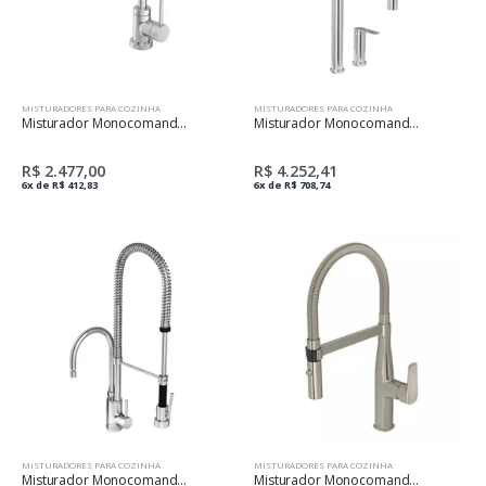
MISTURADORES PARA COZINHA
MISTURADORES PARA COZINHA
Misturador Monocomando De Mesa Para Cozinha Spin Cromado
Misturador Monocomando De Mesa Para Cozinha Deca Colore Cromado E Preto
R$ 2.477,00
R$ 4.252,41
6x de R$ 412,83
6x de R$ 708,74
MISTURADORES PARA COZINHA
MISTURADORES PARA COZINHA
Misturador Monocomando De Mesa Para Cozinha Gourmet Cromado
Misturador Monocomando De Cozinha Mesa Bica Movel Level Gourmet - Inox