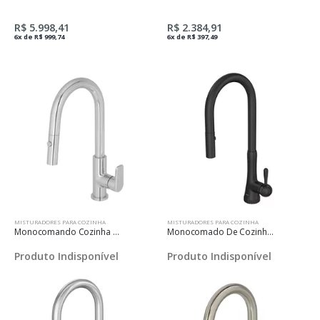
R$ 5.998,41
R$ 2.384,91
6x de R$ 999,74
6x de R$ 397,49
MISTURADORES PARA COZINHA
MISTURADORES PARA COZINHA
Monocomando Cozinha Mesa Bica Móvel Level Flex Com Flexível Interno - Cromado
Monocomado De Cozinha Para Mesa Bica Móvel Pérola - Black Matte
Produto Indisponível
Produto Indisponível