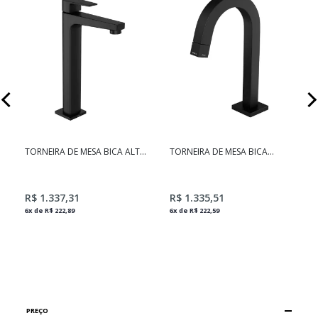
TORNEIRA DE MESA BICA ALTA
TORNEIRA DE MESA BICA
PARA LAVATÓRIO LEVEL BLACK
BAIXA PARA LAVATÓRIO TUBE
MATTE
BLACK MATTE
6
R$ 1.337,31
R$ 1.335,51
6x de R$ 222,89
6x de R$ 222,59
PREÇO