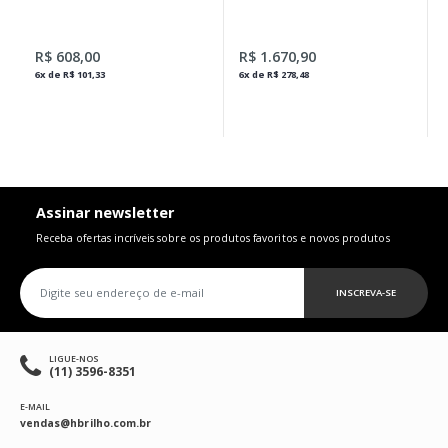
PARA HYDRA PLUS GOLD
PARA LAVATÓRIO TUBE GOLD
2
R$ 608,00
R$ 1.670,90
6x de R$ 101,33
6x de R$ 278,48
Assinar newsletter
Receba ofertas incríveis sobre os produtos favoritos e novos produtos
INSCREVA-SE
LIGUE-NOS
(11) 3596-8351
E-MAIL
vendas@hbrilho.com.br