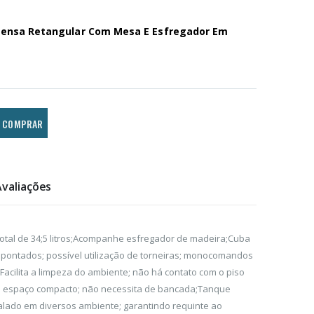
pensa Retangular Com Mesa E Esfregador Em
COMPRAR
Avaliações
otal de 34;5 litros;Acompanhe esfregador de madeira;Cuba
apontados; possível utilização de torneiras; monocomandos
Facilita a limpeza do ambiente; não há contato com o piso
ra espaço compacto; não necessita de bancada;Tanque
talado em diversos ambiente; garantindo requinte ao