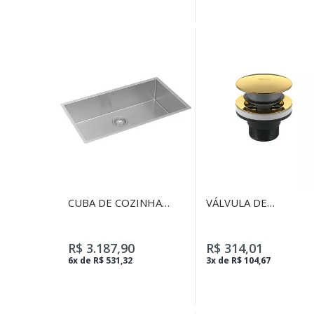
CUBA DE COZINHA
VÁLVULA DE
INOX RETANGULAR
ESCOAMENTO CLICK
DECA 75X40CM
PARA LAVATÓRIO;
CUBA E BIDÊ GOLD
R$ 3.187,90
R$ 314,01
6x de R$ 531,32
3x de R$ 104,67