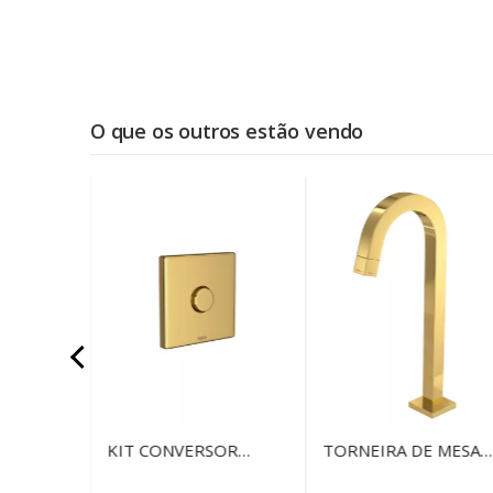
O que os outros estão vendo
OM TUBO
ACQUA
KIT CONVERSOR
TORNEIRA DE MESA
ART GOLD
HYDRA MAX PARA
BICA ALTA PARA