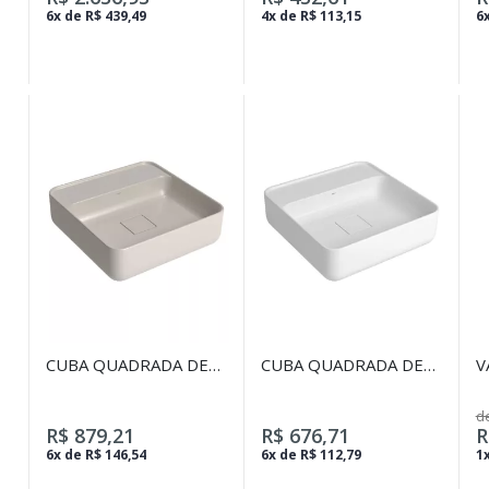
6x de R$ 439,49
4x de R$ 113,15
6x
CUBA QUADRADA DE
CUBA QUADRADA DE
V
APOIO 40CM COM
APOIO 40CM COM
E
DECK BARBANTE
DECK BRANCO
L
d
B
R$ 879,21
R$ 676,71
R
6x de R$ 146,54
6x de R$ 112,79
1x