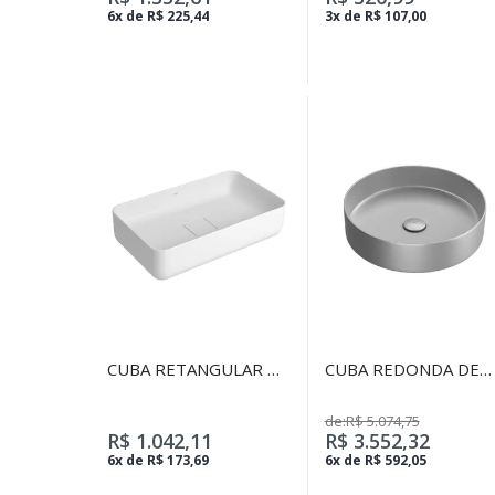
GELO
6x de R$ 225,44
3x de R$ 107,00
CUBA RETANGULAR DE
CUBA REDONDA DE
APOIO 50CM BRANCO
APOIO 37 CM
de:R$ 5.074,75
R$ 1.042,11
R$ 3.552,32
6x de R$ 173,69
6x de R$ 592,05