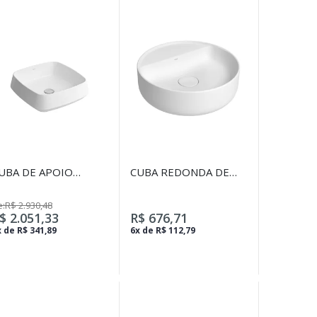
UBA DE APOIO
CUBA REDONDA DE
UADRADA JADER
APOIO 40CM COM
LMEIDA 400MM
DECK BRANCO
:R$ 2.930,48
RANCO
$ 2.051,33
R$ 676,71
 de R$ 341,89
6x de R$ 112,79