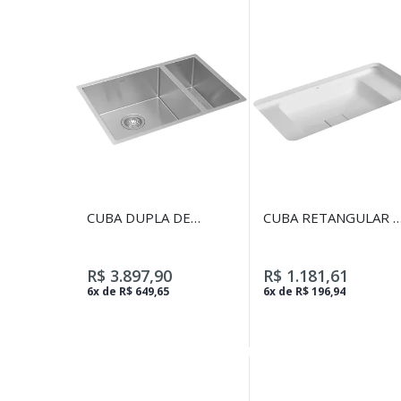
CUBA DUPLA DE
CUBA RETANGULAR 
COZINHA 60X40CM
EMBUTIR COM MESA
DECA - INOX
60CM BRANCO -
BRANCO
R$ 3.897,90
R$ 1.181,61
6x de R$ 649,65
6x de R$ 196,94