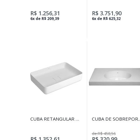
BRANCO
ACESSÓRIOS DECA -
INOX
R$ 1.256,31
R$ 3.751,90
6x de R$ 209,39
6x de R$ 625,32
CUBA RETANGULAR DE
CUBA DE SOBREPOR
APOIO 60CM BRANCO
RETANGULAR COM
BOJO REDONDO
de:R$ 458,56
600X460MM - BRAN
R$ 1.352,61
R$ 320,99