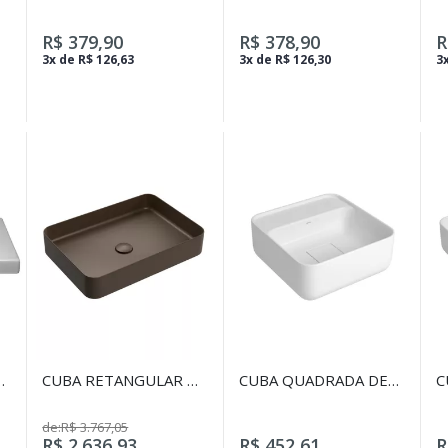
PARA LAVATÓRIO,
PARA LAVATÓRIO,
P
CUBA E BIDÊ DARK
CUBA E BIDÊ CORTEN
C
R$ 379,90
R$ 378,90
R
ANTRACITE
M
3x de R$ 126,63
3x de R$ 126,30
3x
CUBA RETANGULAR DE
CUBA QUADRADA DE
C
APOIO 50 CMN
APOIO 30CM COM
A
DECK BRANCO
de:R$ 3.767,05
CO
R$ 2.636,93
R$ 452,61
R