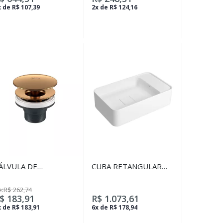
NOIR
 de R$ 107,39
2x de R$ 124,16
ÁLVULA DE
CUBA RETANGULAR
SCOAMENTO PARA
SUSPENSA 50CM
AVATÓRIO, CUBA E
BRANCO
e:R$ 262,74
IDÊ GOLD MATTE
$ 183,91
R$ 1.073,61
 de R$ 183,91
6x de R$ 178,94