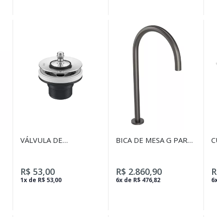
VÁLVULA DE
BICA DE MESA G PARA
C
ESCOAMENTO PARA
CUBA E LAVATÓRIO
Q
LAVATÓRIO, CUBA E
REDONDA
D
BIDÊ CROMADO
R$ 53,00
R$ 2.860,90
R
1x de R$ 53,00
6x de R$ 476,82
6x