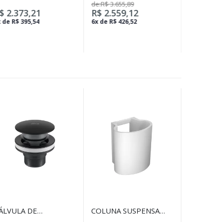
NJOY GO - CROMADO
MATTE CUBAS INOX
de:R$ 3.655,89
6x de R$ 1
$ 2.373,21
R$ 2.559,12
 de R$ 395,54
6x de R$ 426,52
ÁLVULA DE
COLUNA SUSPENSA
SCOAMENTO CLICK
PARA CUBA L.69