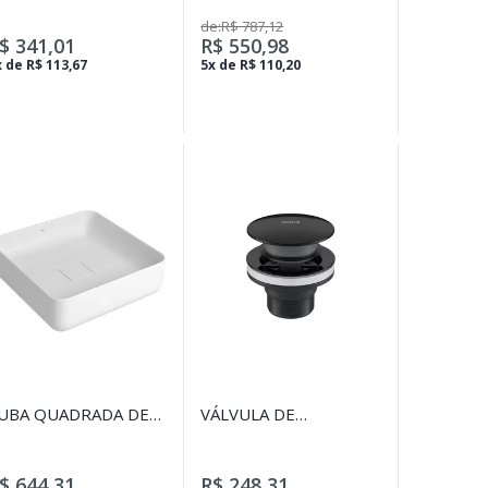
ARA LAVATÓRIO,
BRANCO
de:R$ 787,12
UBA E BIDÊ BLACK
$ 341,01
R$ 550,98
ATTE
 de R$ 113,67
5x de R$ 110,20
UBA QUADRADA DE
VÁLVULA DE
POIO 40CM BRANCO
ESCOAMENTO CLICK
PARA LAVATÓRIO,
CUBA E BIDÊ BLACK
$ 644,31
R$ 248,31