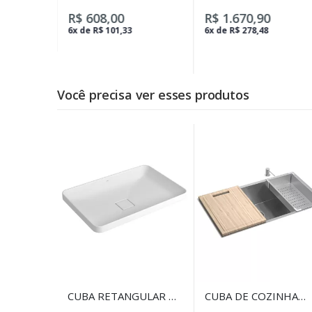
HYDRA PLUS GOLD
LAVATÓRIO TUBE
GOLD
R$ 608,00
R$ 1.670,90
6x de R$ 101,33
6x de R$ 278,48
Você precisa ver esses produtos
CUBA RETANGULAR DE
CUBA DE COZINHA
SOBREPOR 60CM
RETANGULAR COM