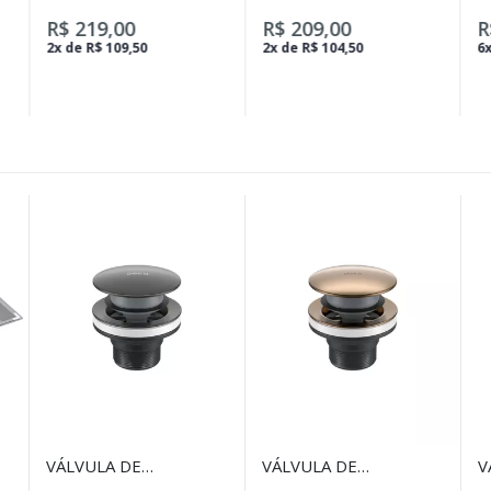
E PRESSÃO ATÉ
PIA DE COZINHA
E
1U0022 IZY CROMADO
41/2U0022 CROMADO
R$ 219,00
R$ 209,00
R
2x de R$ 109,50
2x de R$ 104,50
6x
VÁLVULA DE
VÁLVULA DE
V
ESCOAMENTO CLICK
ESCOAMENTO CLICK
E