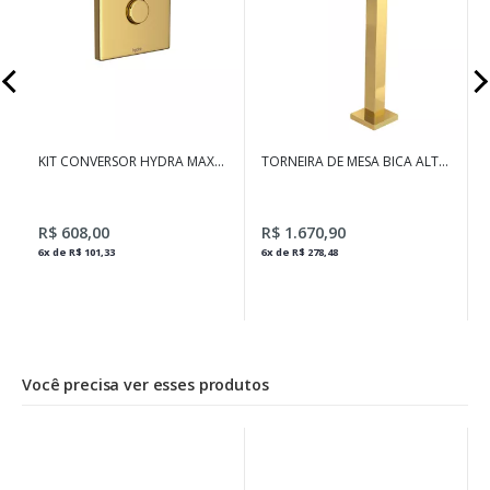
A
KIT CONVERSOR HYDRA MAX
TORNEIRA DE MESA BICA ALTA
PARA HYDRA PLUS GOLD
PARA LAVATÓRIO TUBE GOLD
2
R$ 608,00
R$ 1.670,90
6x de R$ 101,33
6x de R$ 278,48
Você precisa ver esses produtos