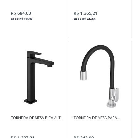
LINK CROMADO
POLO CROMADO
R$ 684,00
R$ 1.365,21
6x de R$ 114,00
6x de R$ 227,54
TORNEIRA DE MESA BICA ALTA
TORNEIRA DE MESA PARA
PARA LAVATÓRIO LEVEL BLACK
COZINHA
MATTE
R$ 1.337,31
R$ 343,00