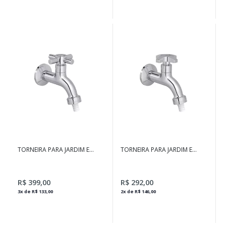
TORNEIRA PARA JARDIM E
TORNEIRA PARA JARDIM E
TANQUE COM ADAPTADOR
TANQUE COM ADAPTADOR
DE MANGUEIRA IZY CROMADO
DE MANGUEIRA MAX
CROMADO - 1153.C34
R$ 399,00
R$ 292,00
3x de R$ 133,00
2x de R$ 146,00