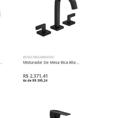
METAIS PARA BANHEIRO
e Mesa P Para Cuba E Lavatório Wave
Misturador De Mesa Bica Alta Para Lavatório Soul Black Matte
R$ 2.371,41
6x de R$ 395,24