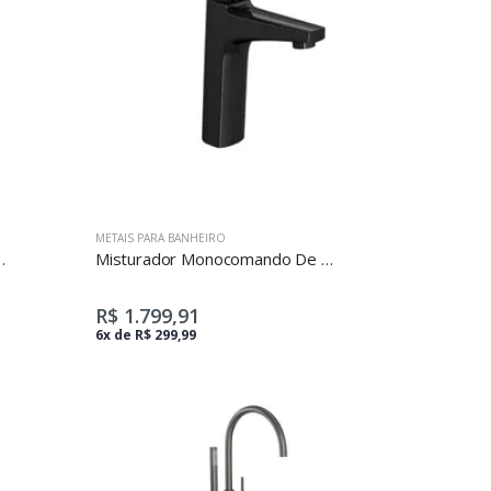
METAIS PARA BANHEIRO
 Para Lavatório Level Black Noir
Misturador Monocomando De Mesa Bica Média Para Lavatório
R$ 1.799,91
6x de R$ 299,99