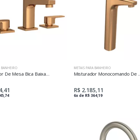
A BANHEIRO
METAIS PARA BANHEIRO
Misturador De Mesa Bica Baixa Para Lavatório Level Red Gold
Misturador Monocomando De Mesa Bica Alt
4,41
R$ 2.185,11
45,74
6x de R$ 364,19