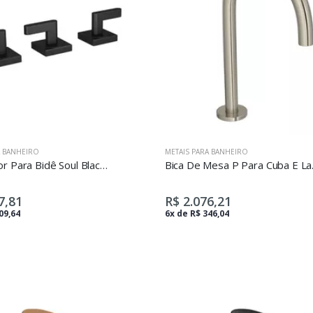
A BANHEIRO
METAIS PARA BANHEIRO
Misturador Para Bidê Soul Black Matte
Bica D
7,81
R$ 2.076,21
09,64
6x de R$ 346,04